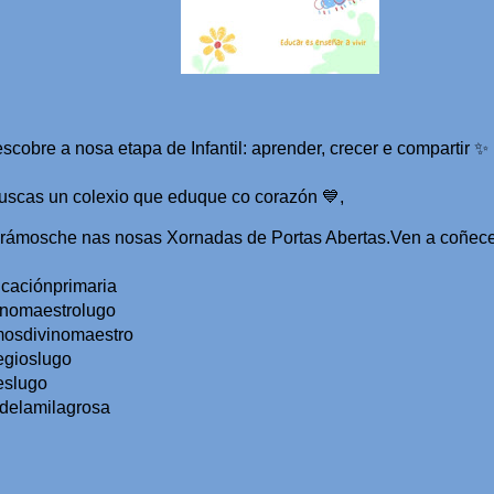
scobre a nosa etapa de Infantil: aprender, crecer e compartir 
✨
uscas un colexio que eduque co corazón 
💙
, 
rámosche nas nosas Xornadas de Portas Abertas.Ven a coñece
caciónprimaria
inomaestrolugo 
osdivinomaestro 
egioslugo 
eslugo 
delamilagrosa