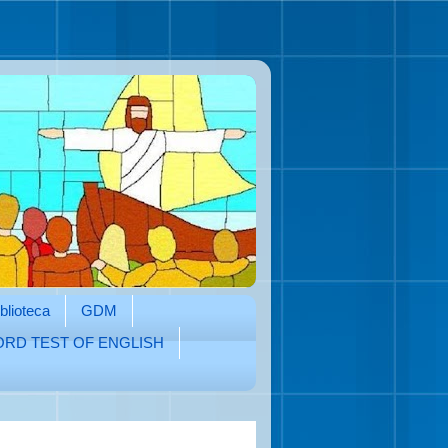
blioteca
GDM
RD TEST OF ENGLISH