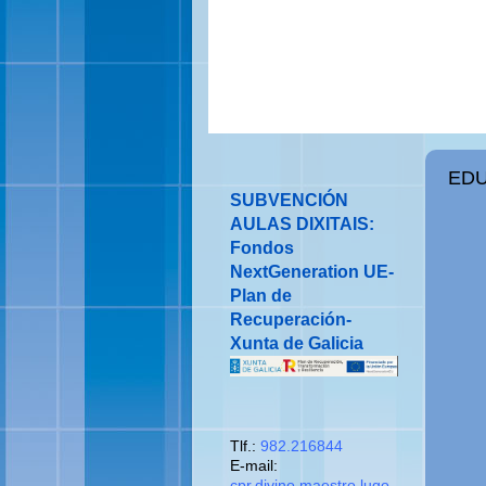
ENTRADA DESTACADA
EDU
SUBVENCIÓN
AULAS DIXITAIS:
Fondos
NextGeneration UE-
Plan de
Recuperación-
Xunta de Galicia
CONTACTO
Tlf.:
982.216844
E-mail:
cpr.divino.maestro.lugo