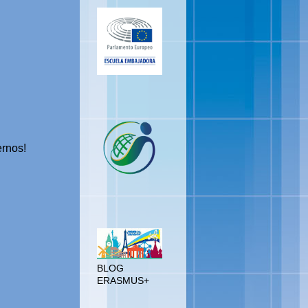
PEG
rnos!
BLOG
ERASMUS+
BLOG
ERASMUS+