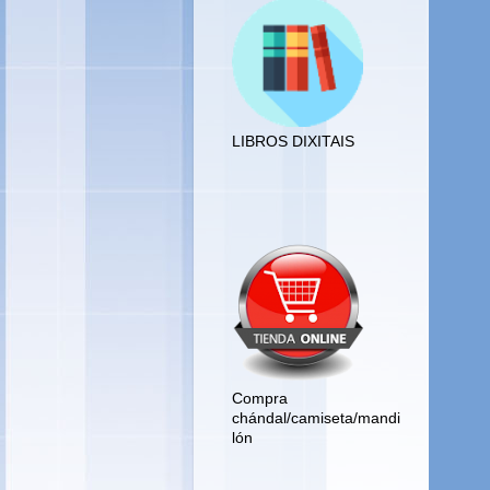
LIBROS DIXITAIS
COMPRA
CHÁNDAL/MANDILÓN/C
AMISETA
Compra
chándal/camiseta/mandi
lón
.