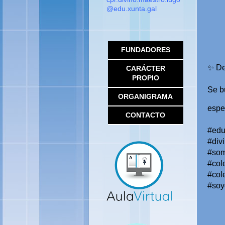
@edu.xunta.gal
MENÚ LATERAL
FUNDADORES
✨
 De
CARÁCTER
PROPIO
Se b
ORGANIGRAMA
espe
CONTACTO
#edu
#div
#som
#col
#col
#soy