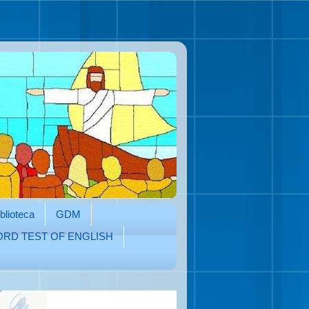
blioteca
GDM
RD TEST OF ENGLISH