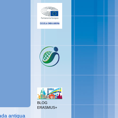
PEG
BLOG
ERASMUS+
BLOG
ERASMUS+
ada antigua