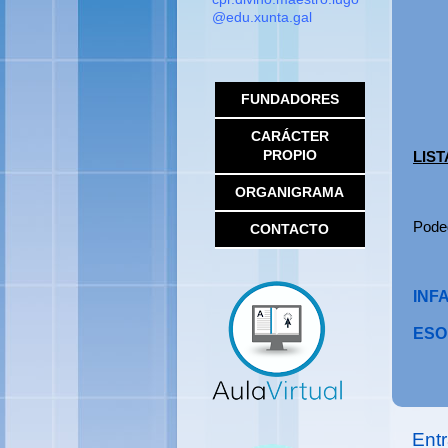
@edu.xunta.gal
MENÚ LATERAL
FUNDADORES
CARÁCTER
PROPIO
LIST
ORGANIGRAMA
Poded
CONTACTO
INFA
ESO
Ent