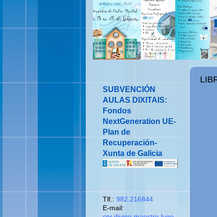
ENTRADA DESTACADA
LIB
SUBVENCIÓN
AULAS DIXITAIS:
Fondos
NextGeneration UE-
Plan de
Recuperación-
Xunta de Galicia
CONTACTO
Tlf.:
982.216844
E-mail:
cpr.divino.maestro.lugo