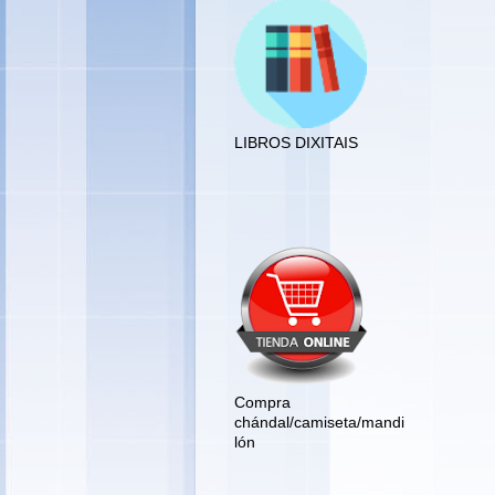
LIBROS DIXITAIS
COMPRA
CHÁNDAL/MANDILÓN/C
AMISETA
Compra
chándal/camiseta/mandi
lón
.